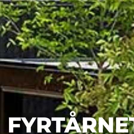
FYRTÅRNE