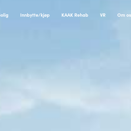
olig
Innbytte/kjøp
KAAK Rehab
VR
Om os