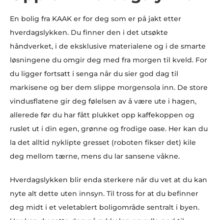
En bolig fra KAAK er for deg som er på jakt etter
hverdagslykken. Du finner den i det utsøkte
håndverket, i de eksklusive materialene og i de smarte
løsningene du omgir deg med fra morgen til kveld. For
du ligger fortsatt i senga når du sier god dag til
markisene og ber dem slippe morgensola inn. De store
vindusflatene gir deg følelsen av å være ute i hagen,
allerede før du har fått plukket opp kaffekoppen og
ruslet ut i din egen, grønne og frodige oase. Her kan du
la det alltid nyklipte gresset (roboten fikser det) kile
deg mellom tærne, mens du lar sansene våkne.
Hverdagslykken blir enda sterkere når du vet at du kan
nyte alt dette uten innsyn. Til tross for at du befinner
deg midt i et veletablert boligområde sentralt i byen.